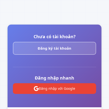
Chưa có tài khoản?
Đăng ký tài khoản
Đăng nhập nhanh
Đăng nhập với Google